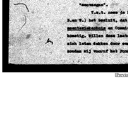
[
Previ