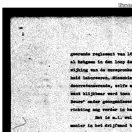
[
Previ