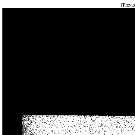
[
Previ