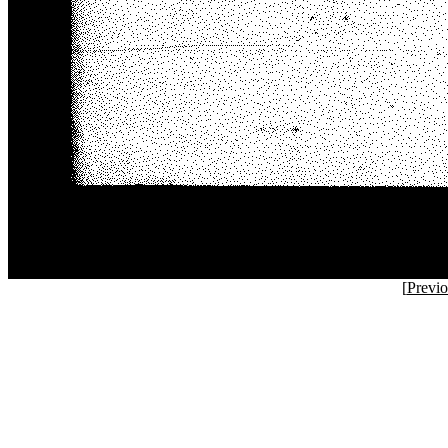
[
Previ