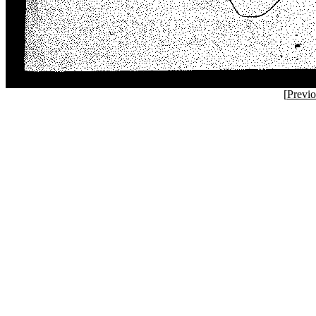
[
Previ