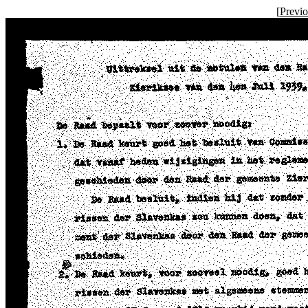
[
Previ