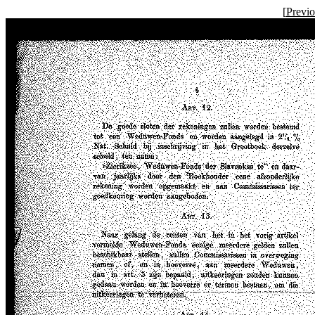
[
Previ