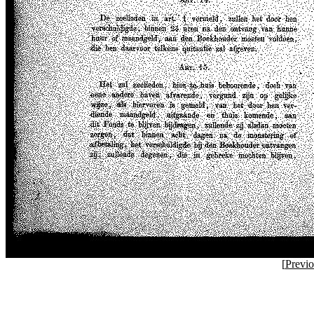
[
Previ