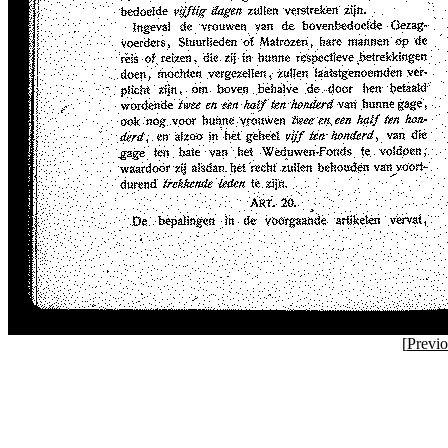
[
Previ