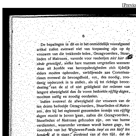
[
Previ