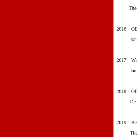
The
2016
OB
Joh
2017
Wi
Jan
2018
OB
De
2019
Be
The