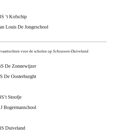
S ‘t Kofschip
an Louis De Jongeschool
vaartochten voor de scholen op
Schouwen-Duiveland
.
S De Zonnewijzer
 De Oosterburght
S’t Stoofje
ogermanschool
S Duiveland