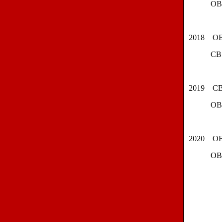
OB
2018
OB
CB
2019
CB
OBS
2020
OB
OBS De