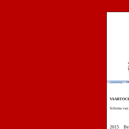
voorpagina
> va
VAARTOCH
Schema van 
2015
Be