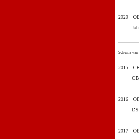
2020
OB
Joh
Schema van 
2015
CB
OBS
2016
OB
DS J B
2017
OB