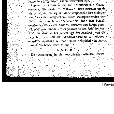
[
Previ