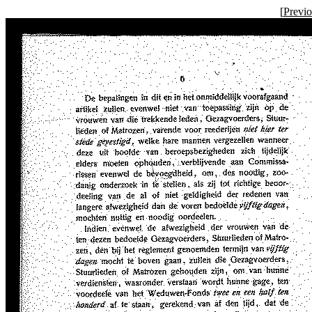
[
Previ