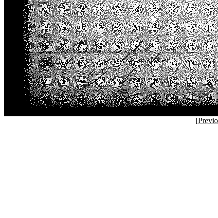
[
Previ