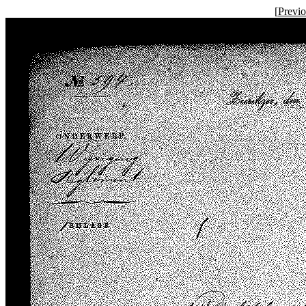
[
Previ