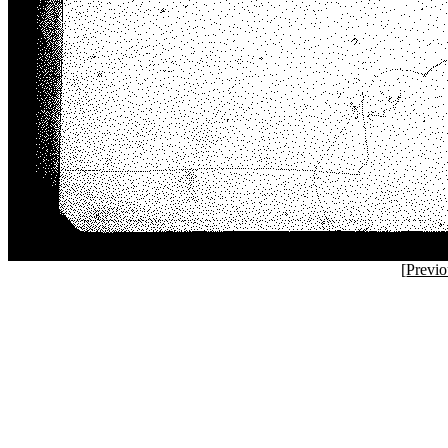
[
Previ