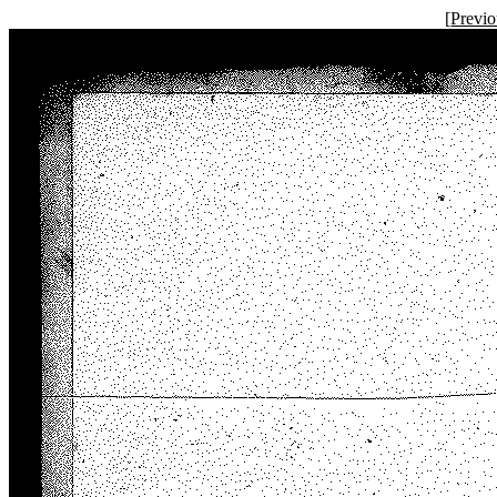
[
Previ