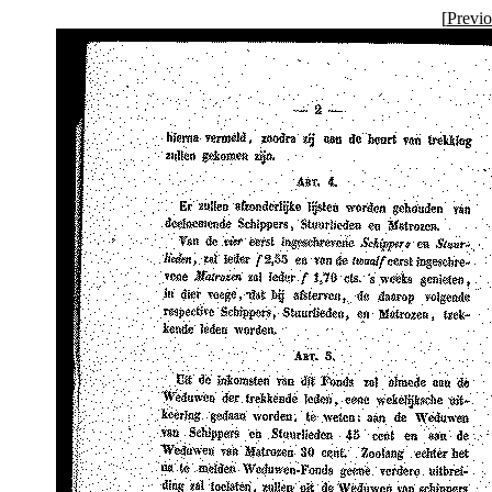
[
Previ