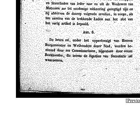
[
Previ