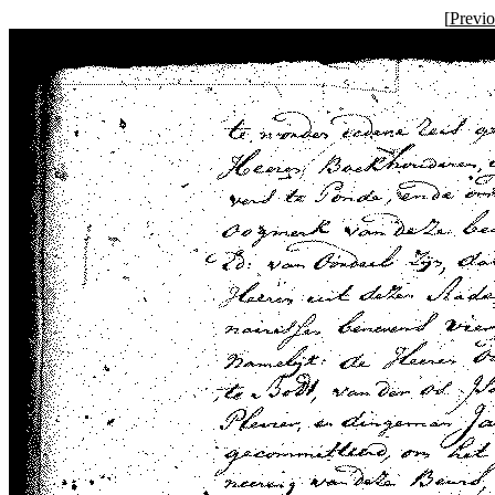
[
Previ