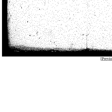
[
Previ