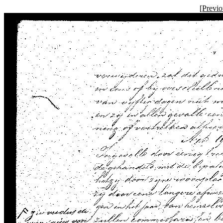
[
Previ