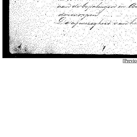
[
Previ