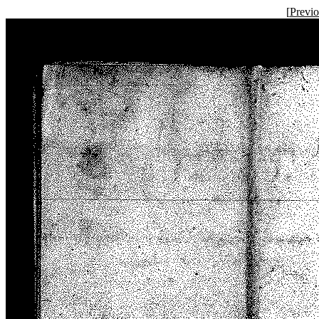
[
Previ