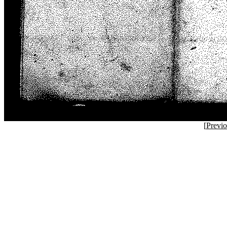
[
Previ