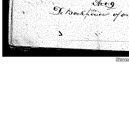
[
Previ