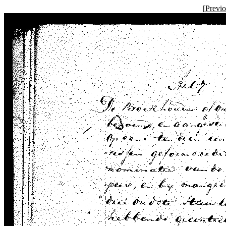
[
Previ